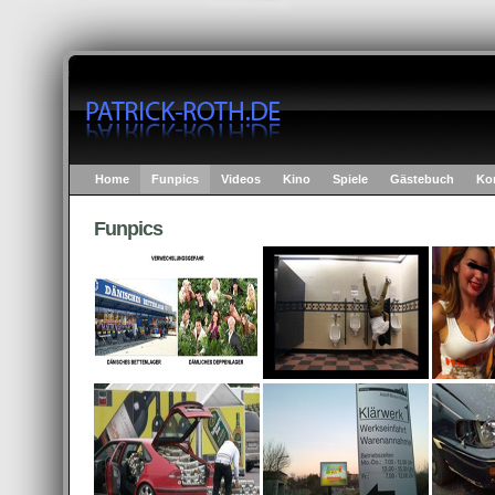
Home
Funpics
Videos
Kino
Spiele
Gästebuch
Ko
Funpics