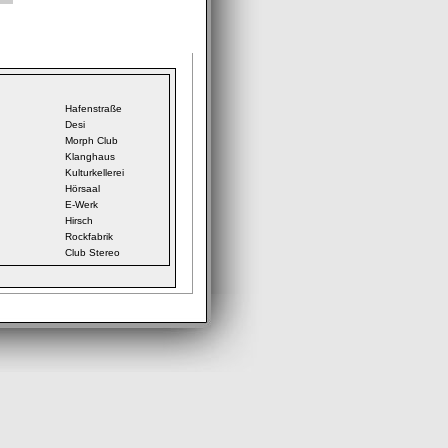
Hafenstraße
Desi
Morph Club
Klanghaus
Kulturkellerei
Hörsaal
E-Werk
Hirsch
Rockfabrik
Club Stereo