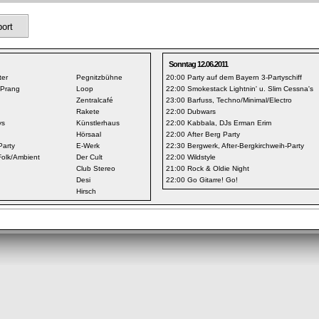
ort
Sonntag 12.06.2011
ter
Pegnitzbühne
20:00
Party auf dem Bayern 3-Partyschiff
 Prang
Loop
22:00
Smokestack Lightnin' u. Slim Cessna's
Zentralcafé
23:00
Barfuss, Techno/Minimal/Electro
Rakete
22:00
Dubwars
ys
Künstlerhaus
22:00
Kabbala, DJs Erman Erim
Hörsaal
22:00
After Berg Party
Party
E-Werk
22:30
Bergwerk, After-Bergkirchweih-Party
Folk/Ambient
Der Cult
22:00
Wildstyle
Club Stereo
21:00
Rock & Oldie Night
Desi
22:00
Go Gitarre! Go!
Hirsch