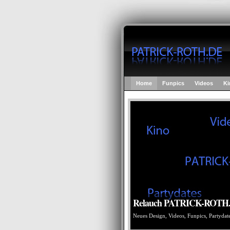
Home
Funpics
Videos
Ki
Relauch PATRICK-ROTH.
Neues Design, Videos, Funpics, Partydat