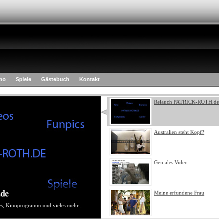
no
Spiele
Gästebuch
Kontakt
Relauch PATRICK-ROTH.de
Australien steht Kopf?
Geniales Video
de
Meine erfundene Frau
es, Kinoprogramm und vieles mehr...