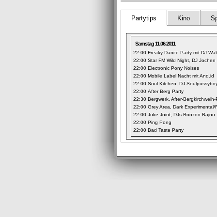
Partytips
Kino
Sp
Samstag 11.06.2011
22:00
Freaky Dance Party mit DJ Wal
22:00
Star FM Wild Night, DJ Jochen
22:00
Electronic Pony Noises
22:00
Mobile Label Nacht mit And.id
22:00
Soul Kitchen, DJ Soulpussybo
22:00
After Berg Party
22:30
Bergwerk, After-Bergkirchweih-
22:00
Grey Area, Dark Experimental/
22:00
Juke Joint, DJs Boozoo Bajou
22:00
Ping Pong
22:00
Bad Taste Party